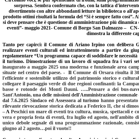
sorpresa. Sembra confermato che, con la tattica d'intervento 
divertimento con altre abbondanti letture in biblioteca o all'a
prodotto ottimi risultati la formula del “Si è sempre fatto così”.
si deve pensare che è questione di amministrazione più dinamica
eventi”- maggio 2021- Comune di Borgo San Dalmazzo –
CN-
dimostra la differente ca
Tanto per capirci:
il Comune di Ariano Irpino con delibera GC 
realizzare eventi culturali ed intrattenimento a partire da 
regolamentare “Un programma capace di soddisfare le necessità di
il turismo. Dimostrazione di un lavoro di squadra fra i vari s
inaugurato
a maggio 2025 una moderna e funzionale area camper 
situate nel centro del paese. -
Il
Comune di Orsara risulta il 30
l'efficiente e sostenibile utilizzo del patrimonio storico e cultura
collegare il paesaggio verde di due regioni confinanti: la Campa
basse e rotonde dei Monti Dauni. …..Pensare a dei bus-nave
Sant'Antonio, una delle missioni dell'Amministrazione comunale 
dal 7.6.2025 Sindaco ed Assessora al turismo
hanno presentato 
rilevante rievocazione storica dedicata a Federico II, che si dimos
–
A
Peschici un mare di eventi tra cultura, musica, spettacoli e
vera e propria festa di eventi, fra luglio ed agosto, nell'ambi
unico debole segnale di una programmazione razionale, consist
giugno al 2 agosto…poi il vuoto!!