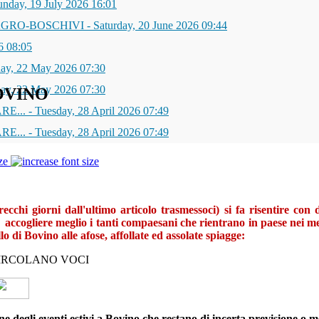
unday, 19 July 2026 16:01
AGRO-BOSCHIVI
-
Saturday, 20 June 2026 09:44
6 08:05
day, 22 May 2026 07:30
day, 22 May 2026 07:30
OVINO
RE...
-
Tuesday, 28 April 2026 07:49
RE...
-
Tuesday, 28 April 2026 07:49
ze
ecchi giorni dall'ultimo articolo
trasmessoci) si fa risentire con
r
accogliere meglio i tanti compaesani che rientrano in paese nei mes
lo di Bovino alle afose, affollate ed assolate spiagge:
IRCOLANO VOCI
e degli eventi estivi a Bovino che restano di incerta previsione o m