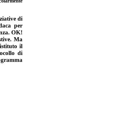
colarmente
iative di
daca per
anza. OK!
stive. Ma
tituto il
ocollo di
programma