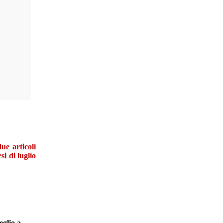
 due
articoli
i di luglio
eglio a