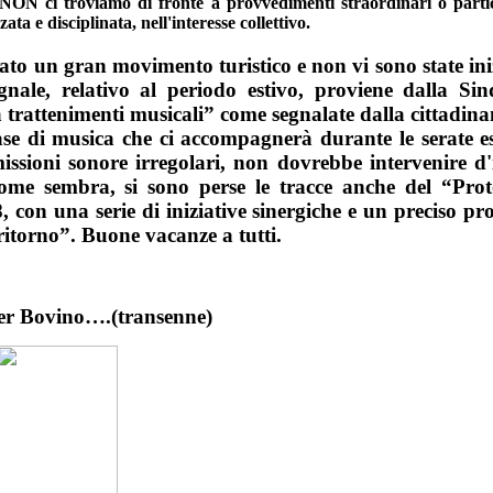
ON ci troviamo di fronte a provvedimenti straordinari o parti
a e disciplinata, nell'interesse collettivo.
to un gran movimento turistico e non vi sono state iniz
gnale, relativo al periodo estivo,
proviene dalla Sin
a trattenimenti musicali” come segnalate dalla cittadin
se di musica che ci accompagnerà durante le serate e
ssioni sonore irregolari, non dovrebbe intervenire d'is
ome sembra, si sono perse le tracce anche del “Prot
, con una serie di iniziative sinergiche e un preciso 
 ritorno”.
Buone vacanze a tutti.
er Bovino….(transenne)