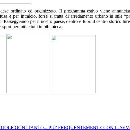
 paese ordinato ed organizzato. Il programma estivo viene annuncia
a e per intralcio, forse si tratta di arredamento urbano in stile “pr
no.
Passeggiando per il nostro paese, dentro e fuori il centro storico-turis
sport per tutti e tutti in biblioteca.
VUOLE OGNI TANTO....PIU' FREQUENTEMENTE CON L' AVV