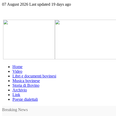
07 August 2026
Last updated 19 days ago
Home
Video
Libri e documenti bovinesi
Musica bovinese
Storia di Bovino
Archivio
Link
Poesie dialettali
Breaking News