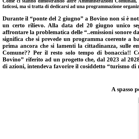
Come ci stanno dimostrando altre Amministrazioni Comunali, N
faticosi, ma si tratta di dedicarsi ad una programmazione organizzat
Durante il “ponte del 2 giugno” a Bovino non si è nota
un certo rilievo. Alla data del 20 giugno unico se
affrontare la problematica delle “..emissioni sonore d
significa che si prevede un programma coerente a ba
prima ancora che si lamenti la cittadinanza, sulle emi
Comune??
Per il resto solo tempo di bonaccia!!
C
Bovino” riferito ad un progetto che, dal 2023 al 2028
di azioni, intendeva favorire il cosiddetto “turismo di
A spasso p