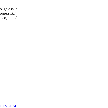
to goloso e
ogressista”,
tico, si può
ICINARSI