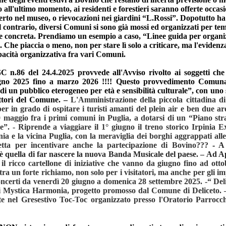
all'ultimo momento, ai residenti e forestieri saranno offerte occasi
perto nel museo, o rievocazioni nei giardini “L.Rossi”.
Dopotutto ha
 Al contrario, diversi Comuni si sono già mossi ed organizzati per te
 e concreta. Prendiamo un esempio a caso, “Linee guida per organi
.
Che piaccia o meno, non per stare lì solo a criticare, ma l'evidenza
pacità organizzativa fra vari Comuni.
n.86 del 24.4.2025 provvede all'Avviso rivolto ai soggetti che
giugno 2025 fino a marzo 2026 !!!! Questo provvedimento Comuna
 un pubblico eterogeneo per età e sensibilità culturale”, con uno 
ettori del Comune. –
L'Amministrazione della piccola cittadina d
in grado di ospitare i turisti amanti del plein air e ben due are
 maggio fra i primi comuni in Puglia, a dotarsi di un “Piano str
le”. -
Riprende a viaggiare
il 1° giugno il treno storico Irpinia E
nia e la vicina Puglia, con la meraviglia dei borghi aggrappati al
tta per incentivare anche la partecipazione di Bovino???
-
A
è quella di far nascere la nuova Banda Musicale del paese.
–
Ad A
il ricco cartellone di iniziative che vanno da giugno fino ad otto
tra un forte richiamo, non solo per i visitatori, ma anche per gli i
 concerti da venerdì 20 giugno a domenica 28 settembre 2025. -“
Del
to di Mystica Harmonia, progetto promosso dal Comune di Deliceto.
e nel Gresestivo Toc-Toc organizzato presso l'Oratorio Parrocch