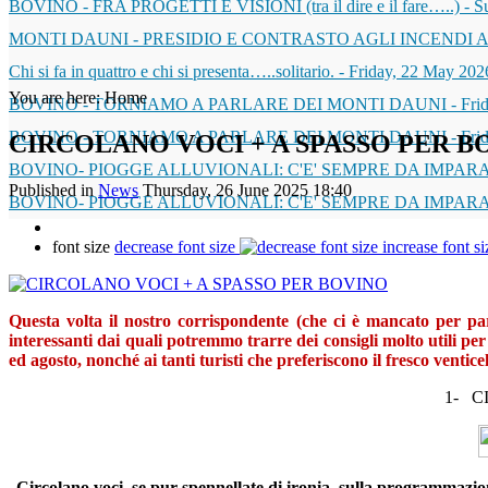
BOVINO - FRA PROGETTI E VISIONI (tra il dire e il fare…..)
-
S
MONTI DAUNI - PRESIDIO E CONTRASTO AGLI INCENDI 
Chi si fa in quattro e chi si presenta…..solitario.
-
Friday, 22 May 202
You are here:
Home
BOVINO - TORNIAMO A PARLARE DEI MONTI DAUNI
-
Fri
BOVINO - TORNIAMO A PARLARE DEI MONTI DAUNI
-
Fri
CIRCOLANO VOCI + A SPASSO PER B
BOVINO- PIOGGE ALLUVIONALI: C'E' SEMPRE DA IMPARA
Published in
News
Thursday, 26 June 2025 18:40
BOVINO- PIOGGE ALLUVIONALI: C'E' SEMPRE DA IMPARA
font size
decrease font size
increase font si
Questa volta il nostro corrispondente (che ci è mancato per par
interessanti dai quali potremmo trarre dei consigli molto utili pe
ed agosto, nonché ai tanti turisti che preferiscono il fresco venticel
1-
C
Circolano voci, se pur spennellate di ironia, sulla programmazion