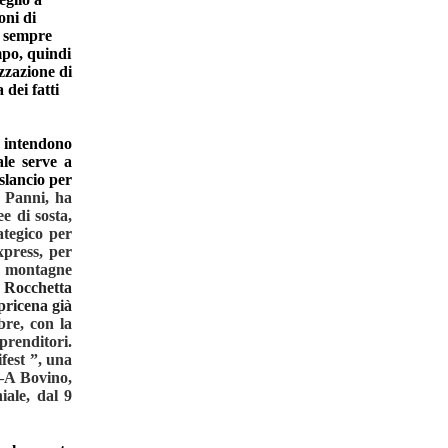
oni di
 sempre
mpo, quindi
zzazione di
 dei fatti
 intendono
le serve a
slancio per
i Panni, ha
e di sosta,
ategico per
xpress, per
le montagne
 Rocchetta
pricena
già
bre, con la
mprenditori.
ifest
”, una
 –A Bovino,
iale, dal 9