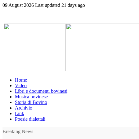
09 August 2026
Last updated 21 days ago
Home
Video
Libri e documenti bovinesi
Musica bovinese
Storia di Bovino
Archivio
Link
Poesie dialettali
Breaking News