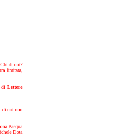
"Chi di noi?
ra limitata,
g di
Lettere
i di noi non
ona Pasqua
ichele Dota