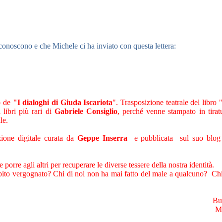
conoscono e che Michele ci ha inviato con questa lettera:
go de
"I dialoghi di Giuda Iscariota
". Trasposizione teatrale del libro 
libri più rari di
Gabriele Consiglio
, perché venne stampato in tiratu
le.
one digitale curata da
Geppe Inserra
e pubblicata sul suo blo
e agli altri per recuperare le diverse tessere della nostra identità.
 subito vergognato? Chi di noi non ha mai fatto del male a qualcuno? Ch
Bu
M