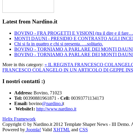
Latest from Nardino.it
BOVINO - FRA PROGETTI E VISIONI (tra il dire e il fare….
MONTI DAUNI - PRESIDIO E CONTRASTO AGLI INC
Chi si fa in quattro e chi si presenta…..solitario.
BOVINO - TORNIAMO A PARLARE DEI MONTI DAUN
BOVINO - TORNIAMO A PARLARE DEI MONTI DAUN
More in this category:
« IL REGISTA FRANCESCO COLANGELO 
FRANCESCO COLANGELO IN UN ARTICOLO DI GEPPE INS
I
nostri contatti :)
Address:
Bovino, 71023
Tel:
00390881961871 -
Cell:
00393771134173
Email:
bovino
@nardino.i
t
Website1:
http://www.nardino.it
Helix Framework
Copyright © by Nardino.it 2012 Template Shaper News - III Demo. 
Powered by
Joomla!
Valid
XHTML
and
CSS