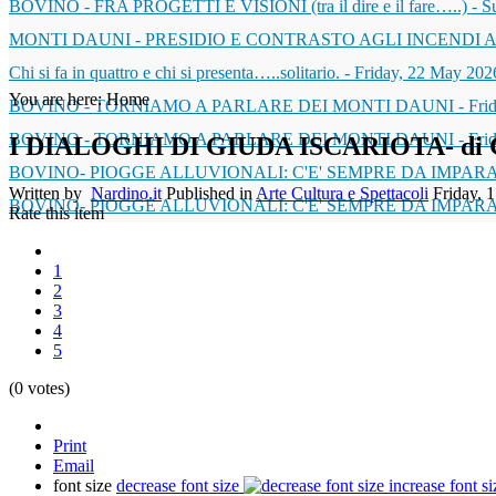
BOVINO - FRA PROGETTI E VISIONI (tra il dire e il fare…..)
-
S
MONTI DAUNI - PRESIDIO E CONTRASTO AGLI INCENDI 
Chi si fa in quattro e chi si presenta…..solitario.
-
Friday, 22 May 202
You are here:
Home
BOVINO - TORNIAMO A PARLARE DEI MONTI DAUNI
-
Fri
BOVINO - TORNIAMO A PARLARE DEI MONTI DAUNI
-
Fri
I DIALOGHI DI GIUDA ISCARIOTA- di Ga
BOVINO- PIOGGE ALLUVIONALI: C'E' SEMPRE DA IMPARA
Written by
Nardino.it
Published in
Arte Cultura e Spettacoli
Friday, 
BOVINO- PIOGGE ALLUVIONALI: C'E' SEMPRE DA IMPARA
Rate this item
1
2
3
4
5
(0 votes)
Print
Email
font size
decrease font size
increase font si