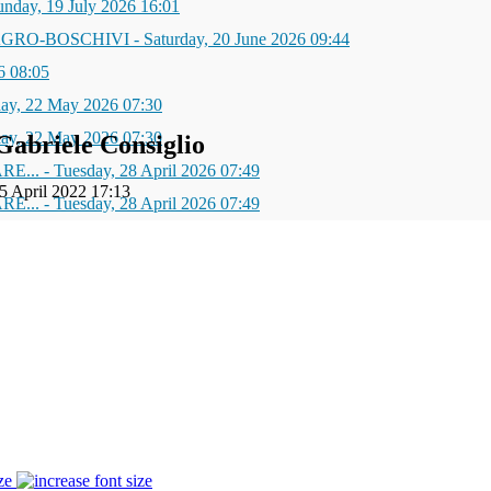
unday, 19 July 2026 16:01
AGRO-BOSCHIVI
-
Saturday, 20 June 2026 09:44
6 08:05
day, 22 May 2026 07:30
day, 22 May 2026 07:30
briele Consiglio
RE...
-
Tuesday, 28 April 2026 07:49
15 April 2022 17:13
RE...
-
Tuesday, 28 April 2026 07:49
ze