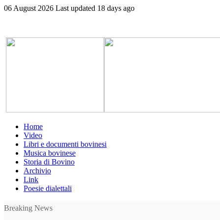
06 August 2026
Last updated 18 days ago
Home
Video
Libri e documenti bovinesi
Musica bovinese
Storia di Bovino
Archivio
Link
Poesie dialettali
Breaking News