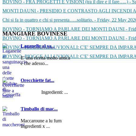
BOVINO - FRA PROGETTI E VISIONI (tra il dire e il fare…..)
-
S
MONTI DAUNI - PRESIDIO E CONTRASTO AGLI INCENDI 
Chi si fa in quattro e chi si presenta…..solitario.
-
Friday, 22 May 202
BOVINO - TORNIAMO A PARLARE DEI MONTI DAUNI
-
Fri
MANGIARE
BOVINESE
BOVINO - TORNIAMO A PARLARE DEI MONTI DAUNI
-
Fri
Laganelle al sa...
BOVINO- PIOGGE ALLUVIONALI: C'E' SEMPRE DA IMPARA
BOVINO- PIOGGE ALLUVIONALI: C'E' SEMPRE DA IMPARA
E' una ricetta molto antica
e che adesso...
Orecchiette fat...
Ingredienti: ...
Timballo di mac...
Maccaroune a lu furn
Ingredienti x ...