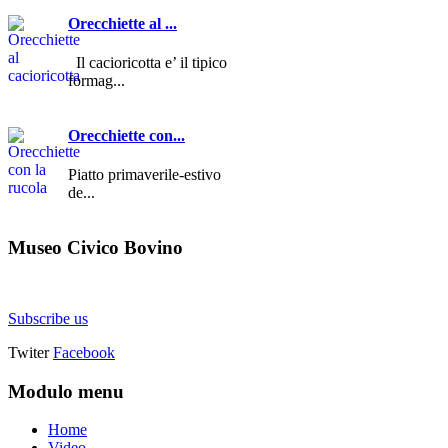
Orecchiette al ...
Il cacioricotta e’ il tipico
formag...
Orecchiette con...
Piatto primaverile-estivo
de...
Museo
Civico Bovino
Subscribe us
Twiter
Facebook
Modulo
menu
Home
Video