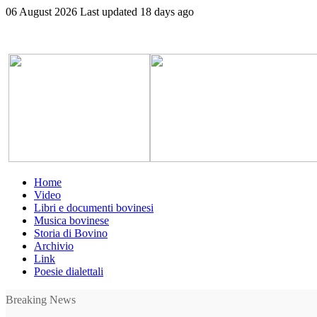
06 August 2026
Last updated 18 days ago
Home
Video
Libri e documenti bovinesi
Musica bovinese
Storia di Bovino
Archivio
Link
Poesie dialettali
Breaking News