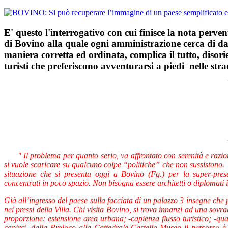
E' questo l'interrogativo con cui finisce la nota perve
di Bovino alla quale ogni amministrazione cerca di dare
maniera corretta ed ordinata, complica il tutto, disor
turisti che preferiscono avventurarsi a piedi nelle stra
" Il problema per quanto serio, va affrontato con serenità e raz
si vuole scaricare su qualcuno colpe “politiche” che non sussistono.
situazione che si presenta oggi a Bovino (Fg.) per la super-presen
concentrati in poco spazio. Non bisogna essere architetti o diplomati i
Già all’ingresso del paese sulla facciata di un palazzo 3 insegne che
nei pressi della Villa. Chi visita Bovino, si trova innanzi ad una sov
proporzione: estensione area urbana; -capienza flusso turistico; -quan
capirci, dalla Proloco alla Cattedrale-Castello-Museo il percorso 