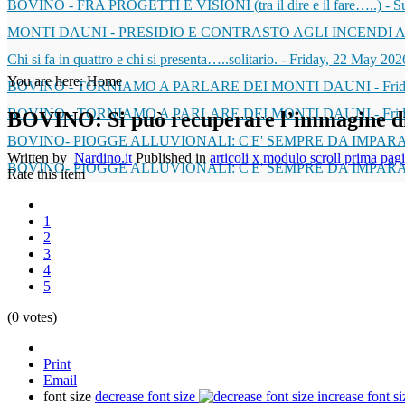
BOVINO - FRA PROGETTI E VISIONI (tra il dire e il fare…..)
-
S
MONTI DAUNI - PRESIDIO E CONTRASTO AGLI INCENDI 
Chi si fa in quattro e chi si presenta…..solitario.
-
Friday, 22 May 202
You are here:
Home
BOVINO - TORNIAMO A PARLARE DEI MONTI DAUNI
-
Fri
BOVINO - TORNIAMO A PARLARE DEI MONTI DAUNI
-
Fri
BOVINO: Si può recuperare l’immagine di 
BOVINO- PIOGGE ALLUVIONALI: C'E' SEMPRE DA IMPARA
Written by
Nardino.it
Published in
articoli x modulo scroll prima pag
BOVINO- PIOGGE ALLUVIONALI: C'E' SEMPRE DA IMPARA
Rate this item
1
2
3
4
5
(0 votes)
Print
Email
font size
decrease font size
increase font si