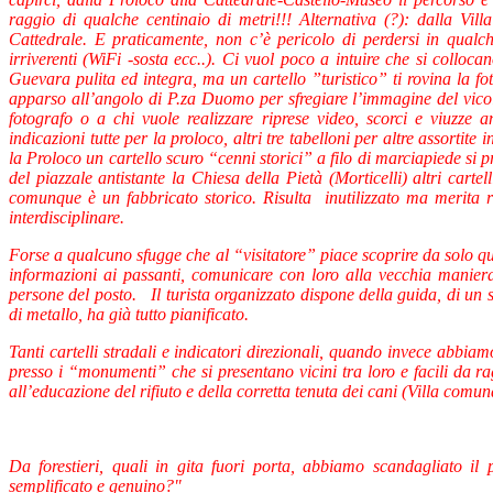
raggio di qualche centinaio di metri!!! Alternativa (?): dalla V
Cattedrale. E praticamente, non c’è pericolo di perdersi in qualche
irriverenti (WiFi -sosta ecc..). Ci vuol poco a intuire che si collocan
Guevara pulita ed integra, ma un cartello ”turistico” ti rovina la f
apparso all’angolo di P.za Duomo per sfregiare l’immagine del vicolo
fotografo o a chi vuole realizzare riprese video, scorci e viuzze
indicazioni tutte per la proloco, altri tre tabelloni per altre assorti
la Proloco un cartello scuro “cenni storici” a filo di marciapiede si 
del piazzale antistante la Chiesa della Pietà (Morticelli) altri carte
comunque è un fabbricato storico. Risulta inutilizzato ma merita r
interdisciplinare.
Forse a qualcuno sfugge che al “visitatore” piace scoprire da solo qua
informazioni ai passanti, comunicare con loro alla vecchia maniera
persone del posto. Il turista organizzato dispone della guida, di un 
di metallo, ha già tutto pianificato.
Tanti cartelli stradali e indicatori direzionali, quando invece abbia
presso i “monumenti” che si presentano vicini tra loro e facili da ra
all’educazione del rifiuto e della corretta tenuta dei cani (Villa comun
Da forestieri, quali in gita fuori porta, abbiamo scandagliato il
semplificato e genuino?"